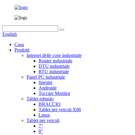
English
Casa
Prodotti
Internet delle cose industriale
Router industriale
DTU industriale
RTU industriale
Panel PC industriale
finestre
Androide
Toccare Monitor
Tablet robusto
BRACCIO
Tablet per veicoli X86
Linux
Tablet per veicoli
7″
8″