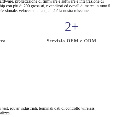
ardware, progettazione di firmware e software e integrazione di
ip con più di 200 grossisti, rivenditori ed e-mall di marca in tutto il
essionale, veloce e di alta qualità è la nostra missione.
2
+
rca
Servizio OEM e ODM
test, router industriali, terminali dati di controllo wireless
alizza.