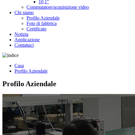
10,1″
Commutatore/acquisizione video
Chi siamo
Profilo Aziendale
Foto di fabbrica
Certificato
Notizia
Applicazione
Contattaci
Casa
Profilo Aziendale
Profilo Aziendale