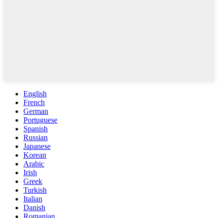
English
French
German
Portuguese
Spanish
Russian
Japanese
Korean
Arabic
Irish
Greek
Turkish
Italian
Danish
Romanian