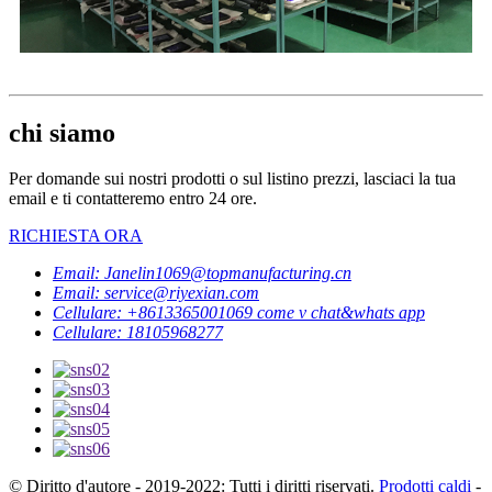
chi siamo
Per domande sui nostri prodotti o sul listino prezzi, lasciaci la tua
email e ti contatteremo entro 24 ore.
RICHIESTA ORA
Email: Janelin1069@topmanufacturing.cn
Email: service@riyexian.com
Cellulare: +8613365001069 come v chat&whats app
Cellulare: 18105968277
© Diritto d'autore - 2019-2022: Tutti i diritti riservati.
Prodotti caldi
-