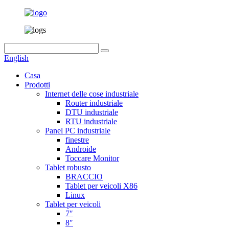
English
Casa
Prodotti
Internet delle cose industriale
Router industriale
DTU industriale
RTU industriale
Panel PC industriale
finestre
Androide
Toccare Monitor
Tablet robusto
BRACCIO
Tablet per veicoli X86
Linux
Tablet per veicoli
7″
8″