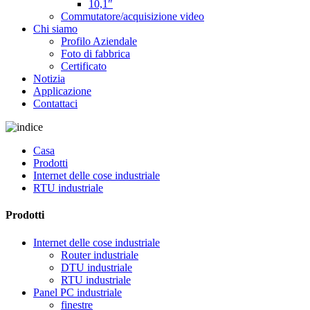
10,1″
Commutatore/acquisizione video
Chi siamo
Profilo Aziendale
Foto di fabbrica
Certificato
Notizia
Applicazione
Contattaci
Casa
Prodotti
Internet delle cose industriale
RTU industriale
Prodotti
Internet delle cose industriale
Router industriale
DTU industriale
RTU industriale
Panel PC industriale
finestre