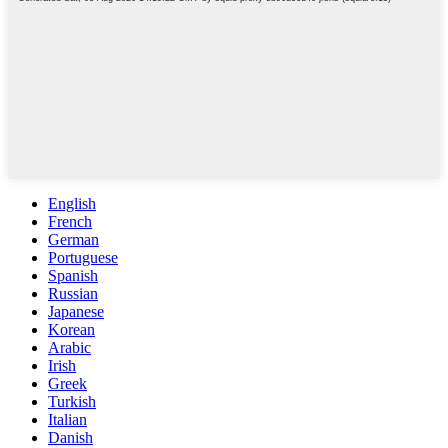
English
French
German
Portuguese
Spanish
Russian
Japanese
Korean
Arabic
Irish
Greek
Turkish
Italian
Danish