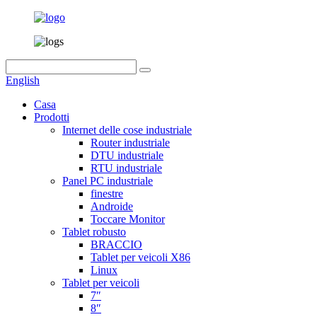
English
Casa
Prodotti
Internet delle cose industriale
Router industriale
DTU industriale
RTU industriale
Panel PC industriale
finestre
Androide
Toccare Monitor
Tablet robusto
BRACCIO
Tablet per veicoli X86
Linux
Tablet per veicoli
7″
8″