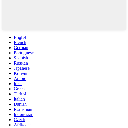
English
French
German
Portuguese
Spanish
Russian
Japanese
Korean
Arabic
Irish
Greek
Turkish
Italian
Danish
Romanian
Indonesian
Czech
Afrikaans