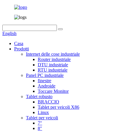
English
Casa
Prodotti
Internet delle cose industriale
Router industriale
DTU industriale
RTU industriale
Panel PC industriale
finestre
Androide
Toccare Monitor
Tablet robusto
BRACCIO
Tablet per veicoli X86
Linux
Tablet per veicoli
7″
8″