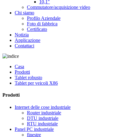
10,1″
Commutatore/acquisizione video
Chi siamo
Profilo Aziendale
Foto di fabbrica
Certificato
Notizia
Applicazione
Contattaci
Casa
Prodotti
Tablet robusto
Tablet per veicoli X86
Prodotti
Internet delle cose industriale
Router industriale
DTU industriale
RTU industriale
Panel PC industriale
finestre