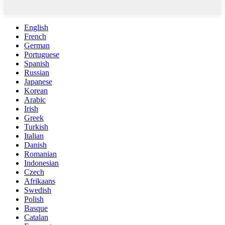
English
French
German
Portuguese
Spanish
Russian
Japanese
Korean
Arabic
Irish
Greek
Turkish
Italian
Danish
Romanian
Indonesian
Czech
Afrikaans
Swedish
Polish
Basque
Catalan