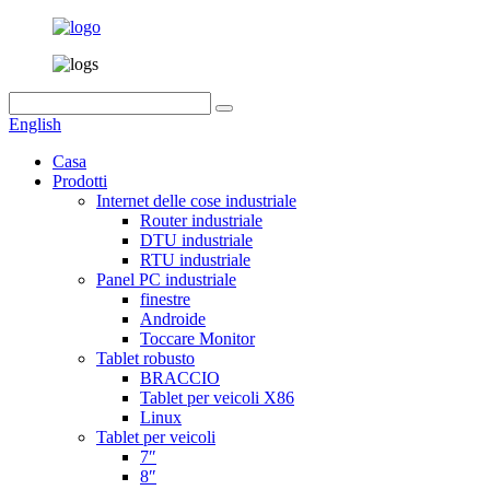
English
Casa
Prodotti
Internet delle cose industriale
Router industriale
DTU industriale
RTU industriale
Panel PC industriale
finestre
Androide
Toccare Monitor
Tablet robusto
BRACCIO
Tablet per veicoli X86
Linux
Tablet per veicoli
7″
8″