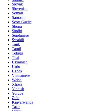
Slovak
Slovenian
Somali
Samoan
Scots Gaelic
Shona
Sindhi
Sundanese
Swahili
Tajik
Tamil
Telugu
Thai
Ukrainian
Urdu
Uzbek
Vietnamese
Welsh
Xhosa
Yiddish
Yoruba
Zulu
Kinyarwanda
Tatar