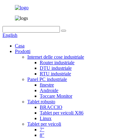
English
Casa
Prodotti
Internet delle cose industriale
Router industriale
DTU industriale
RTU industriale
Panel PC industriale
finestre
Androide
Toccare Monitor
Tablet robusto
BRACCIO
Tablet per veicoli X86
Linux
Tablet per veicoli
7″
8″