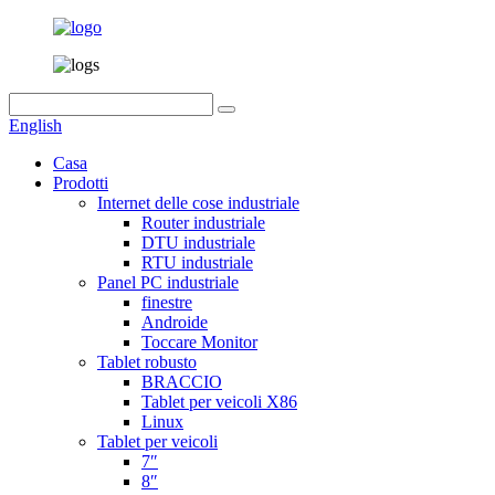
English
Casa
Prodotti
Internet delle cose industriale
Router industriale
DTU industriale
RTU industriale
Panel PC industriale
finestre
Androide
Toccare Monitor
Tablet robusto
BRACCIO
Tablet per veicoli X86
Linux
Tablet per veicoli
7″
8″