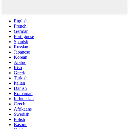
English
French
German
Portuguese
Spanish
Russian
Japanese
Korean
Arabic
Irish
Greek
Turkish
Italian
Danish
Romanian
Indonesian
Czech
Afrikaans
Swedish
Polish
Basque