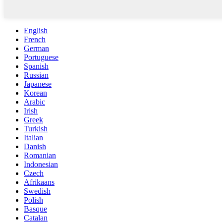
English
French
German
Portuguese
Spanish
Russian
Japanese
Korean
Arabic
Irish
Greek
Turkish
Italian
Danish
Romanian
Indonesian
Czech
Afrikaans
Swedish
Polish
Basque
Catalan