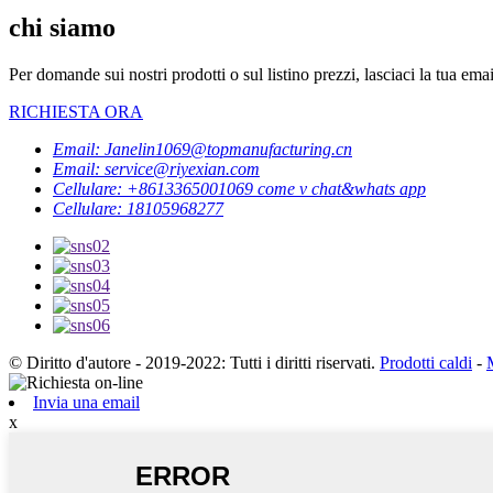
chi siamo
Per domande sui nostri prodotti o sul listino prezzi, lasciaci la tua ema
RICHIESTA ORA
Email: Janelin1069@topmanufacturing.cn
Email: service@riyexian.com
Cellulare: +8613365001069 come v chat&whats app
Cellulare: 18105968277
© Diritto d'autore - 2019-2022: Tutti i diritti riservati.
Prodotti caldi
-
Invia una email
x