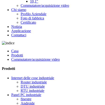
10,1″
Commutatore/acquisizione video
Chi siamo
Profilo Aziendale
Foto di fabbrica
Certificato
Notizia
Applicazione
Contattaci
Casa
Prodotti
Commutatore/acquisizione video
Prodotti
Internet delle cose industriale
Router industriale
DTU industriale
RTU industriale
Panel PC industriale
finestre
Androide