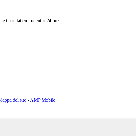
il e ti contatteremo entro 24 ore.
Mappa del sito
-
AMP Mobile