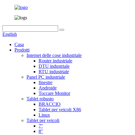
English
Casa
Prodotti
Internet delle cose industriale
Router industriale
DTU industriale
RTU industriale
Panel PC industriale
finestre
Androide
Toccare Monitor
Tablet robusto
BRACCIO
Tablet per veicoli X86
Linux
Tablet per veicoli
7″
8″