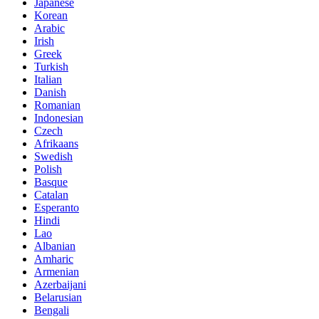
Japanese
Korean
Arabic
Irish
Greek
Turkish
Italian
Danish
Romanian
Indonesian
Czech
Afrikaans
Swedish
Polish
Basque
Catalan
Esperanto
Hindi
Lao
Albanian
Amharic
Armenian
Azerbaijani
Belarusian
Bengali