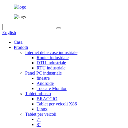
English
Casa
Prodotti
Internet delle cose industriale
Router industriale
DTU industriale
RTU industriale
Panel PC industriale
finestre
Androide
Toccare Monitor
Tablet robusto
BRACCIO
Tablet per veicoli X86
Linux
Tablet per veicoli
7″
8″