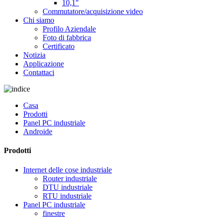
10,1″
Commutatore/acquisizione video
Chi siamo
Profilo Aziendale
Foto di fabbrica
Certificato
Notizia
Applicazione
Contattaci
Casa
Prodotti
Panel PC industriale
Androide
Prodotti
Internet delle cose industriale
Router industriale
DTU industriale
RTU industriale
Panel PC industriale
finestre