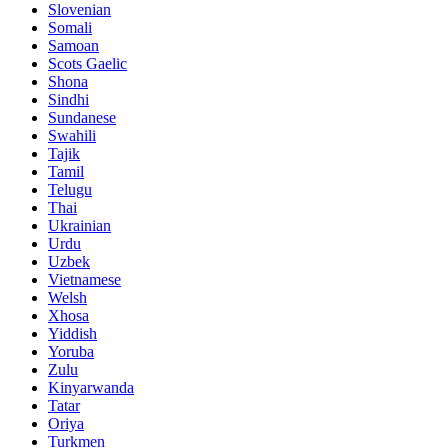
Slovenian
Somali
Samoan
Scots Gaelic
Shona
Sindhi
Sundanese
Swahili
Tajik
Tamil
Telugu
Thai
Ukrainian
Urdu
Uzbek
Vietnamese
Welsh
Xhosa
Yiddish
Yoruba
Zulu
Kinyarwanda
Tatar
Oriya
Turkmen