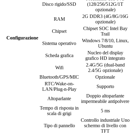
Disco rigido/SSD
(128/256/512G/1T
opzionale)
2G DDR3 (4G/8G/16G
RAM
opzionale)
Chipset SOC Intel Bay
Chipset
Trail
Configurazione
Windows 7/8/10, Linux,
Sistema operativo
Ubuntu
Nucleo del display
Scheda grafica
grafico HD integrato
2.4G/5G (dual-band
Wifi
2.4/5G opzionale)
Bluetooth/GPS/MIC
Opzionale
RTC/Wake-on-
Supporto
LAN/Plug-n-Play
Doppio altoparlante
Altoparlante
impermeabile antipolvere
Tempo di risposta in
5 ms
scala di grigi
Controllo industriale Uno
Tipo di pannello
schermo di livello con
TFT