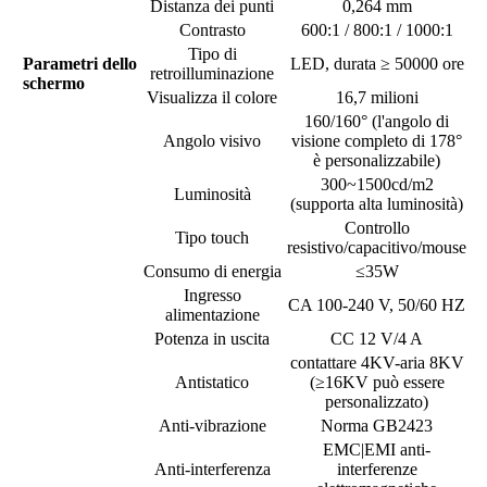
Distanza dei punti
0,264 mm
Contrasto
600:1 / 800:1 / 1000:1
Tipo di
Parametri dello
LED, durata ≥ 50000 ore
retroilluminazione
schermo
Visualizza il colore
16,7 milioni
160/160° (l'angolo di
Angolo visivo
visione completo di 178°
è personalizzabile)
300~1500cd/m2
Luminosità
(supporta alta luminosità)
Controllo
Tipo touch
resistivo/capacitivo/mouse
Consumo di energia
≤35W
Ingresso
CA 100-240 V, 50/60 HZ
alimentazione
Potenza in uscita
CC 12 V/4 A
contattare 4KV-aria 8KV
Antistatico
(≥16KV può essere
personalizzato)
Anti-vibrazione
Norma GB2423
EMC|EMI anti-
Anti-interferenza
interferenze