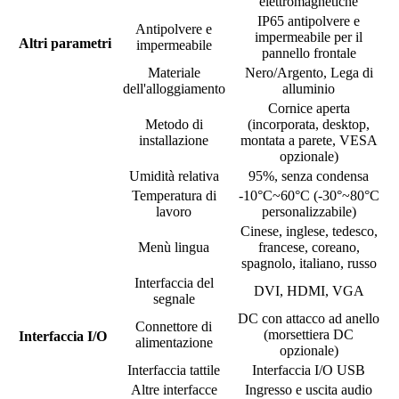
elettromagnetiche
IP65 antipolvere e
Antipolvere e
impermeabile per il
Altri parametri
impermeabile
pannello frontale
Materiale
Nero/Argento, Lega di
dell'alloggiamento
alluminio
Cornice aperta
Metodo di
(incorporata, desktop,
installazione
montata a parete, VESA
opzionale)
Umidità relativa
95%, senza condensa
Temperatura di
-10°C~60°C (-30°~80°C
lavoro
personalizzabile)
Cinese, inglese, tedesco,
Menù lingua
francese, coreano,
spagnolo, italiano, russo
Interfaccia del
DVI, HDMI, VGA
segnale
DC con attacco ad anello
Connettore di
(morsettiera DC
Interfaccia I/O
alimentazione
opzionale)
Interfaccia tattile
Interfaccia I/O USB
Altre interfacce
Ingresso e uscita audio