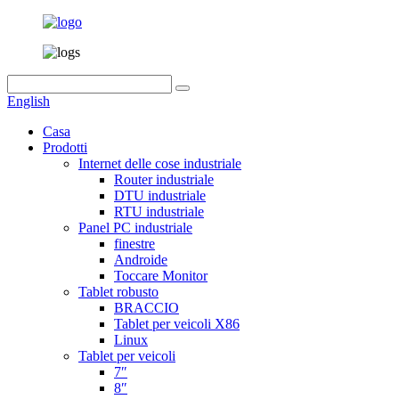
English
Casa
Prodotti
Internet delle cose industriale
Router industriale
DTU industriale
RTU industriale
Panel PC industriale
finestre
Androide
Toccare Monitor
Tablet robusto
BRACCIO
Tablet per veicoli X86
Linux
Tablet per veicoli
7″
8″