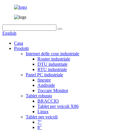
English
Casa
Prodotti
Internet delle cose industriale
Router industriale
DTU industriale
RTU industriale
Panel PC industriale
finestre
Androide
Toccare Monitor
Tablet robusto
BRACCIO
Tablet per veicoli X86
Linux
Tablet per veicoli
7″
8″