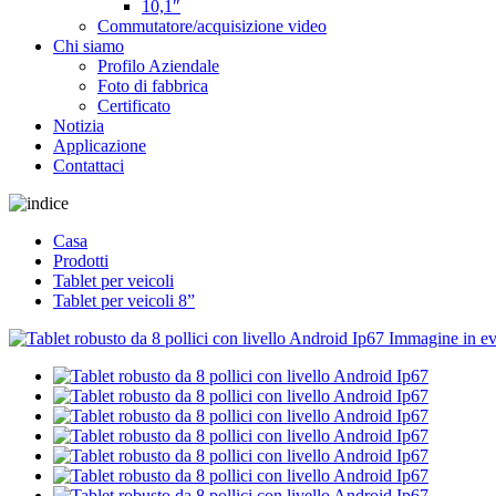
10,1″
Commutatore/acquisizione video
Chi siamo
Profilo Aziendale
Foto di fabbrica
Certificato
Notizia
Applicazione
Contattaci
Casa
Prodotti
Tablet per veicoli
Tablet per veicoli 8”